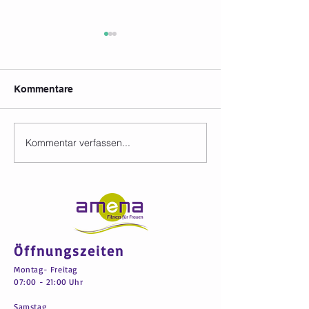
Kommentare
Kommentar verfassen...
Kursplan in den
Mach dich fit f
Sommerferien
Sommer und te
erst mal für nur
Öffnungszeiten
Montag- Freitag
07:00 - 21:00 Uhr
Samstag