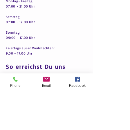
Montag- Freitag
07:00 - 21:00 Uhr
Samstag
07:00 - 17:00 Uhr
Sonntag
09:00 - 17.00 Uhr
Feiertags außer Weihnachten!
9.00 - 17.00
Uhr
So erreichst Du uns
A
mena Fitness für Frauen
Raiherwiesenstr. 21
Phone
Email
Facebook
76227 Karlsruhe-Durlach
Tel.
+49 (0) 721-92134887
Mobil:
+49 15739109977
amenadurlach@gmail.com