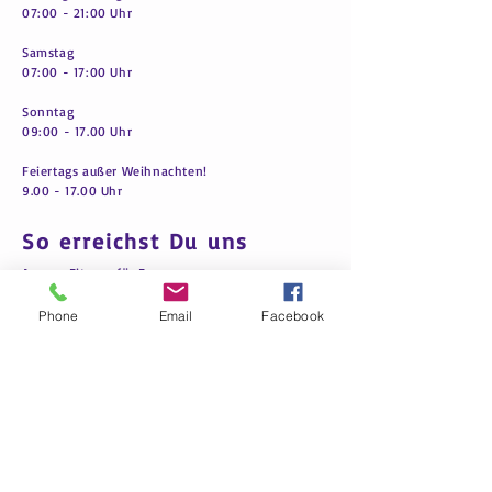
07:00 - 21:00 Uhr
Samstag
07:00 - 17:00 Uhr
Sonntag
09:00 - 17.00 Uhr
Feiertags außer Weihnachten!
9.00 - 17.00
Uhr
So erreichst Du uns
A
mena Fitness für Frauen
Raiherwiesenstr. 21
Phone
Email
Facebook
76227 Karlsruhe-Durlach
Tel.
+49 (0) 721-92134887
Mobil:
+49 15739109977
amenadurlach@gmail.com