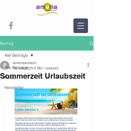
Beitrag
Alle Beiträge
amenadurlach
Alle Beiträge
19. Juli 2025
0 Min. Lesezeit
Sommerzeit Urlaubszeit
News
Newsletter