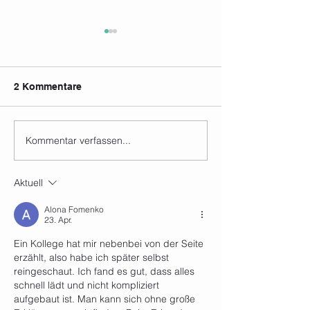
2 Kommentare
Kommentar verfassen...
Kursplan in den
Mach dich fit f
Sommerferien
Sommer und te
erst mal für nur
Aktuell
Alona Fomenko
23. Apr.
Ein Kollege hat mir nebenbei von der Seite 
erzählt, also habe ich später selbst 
reingeschaut. Ich fand es gut, dass alles 
schnell lädt und nicht kompliziert 
aufgebaut ist. Man kann sich ohne große 