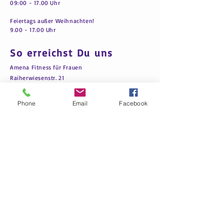
09:00 - 17.00 Uhr
Feiertags außer Weihnachten!
9.00 - 17.00
Uhr
So erreichst Du uns
A
mena Fitness für Frauen
Raiherwiesenstr. 21
76227 Karlsruhe-Durlach
Phone
Email
Facebook
Tel.
+49 (0) 721-92134887
Mobil:
+49 15739109977
amenadurlach@gmail.com